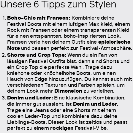
Unsere 6 Tipps zum Stylen
Boho-Chic mit Fransen:
Kombiniere deine
Festival Boots mit einem luftigen Maxikleid, einem
Rock mit Fransen oder einem transparenten Kleid
für einen entspannten, boho-inspirierten Look.
Fransen
verleihen deinem Outfit eine
spielerische
Note
und passen perfekt zur Festival-Atmosphäre.
Shorts und Crop Tops:
Wenn du ein Fan von
lässigen Festival Outfits bist, dann sind Shorts und
ein Crop Top die perfekte Wahl. Trage dazu
kniehohe oder knöchelhohe Boots, um einen
Hauch von
Edge
hinzuzufügen. Du kannst auch mit
verschiedenen Texturen und Farben spielen, um
deinem Look mehr
Dimension
zu verleihen.
Denim und Leder:
Eine klassische Kombination,
die immer gut aussieht, ist
Denim und Leder
.
Trage eine Jeans oder eine Shorts mit einem
coolen Leder-Top und kombiniere dazu deine
Lieblings-Boots. Dieser Look ist zeitlos und passt
perfekt zu einem
rockigen
Festival-Vibe.