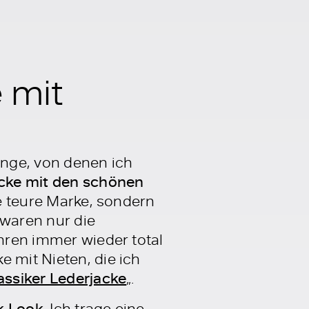
 mit
inge, von denen ich
cke mit den schönen
ne teure Marke, sondern
 waren nur die
ahren immer wieder total
e mit Nieten, die ich
lassiker Lederjacke
„.
k Look
. Ich trage eine