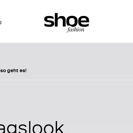
g
 so geht es!
tagslook