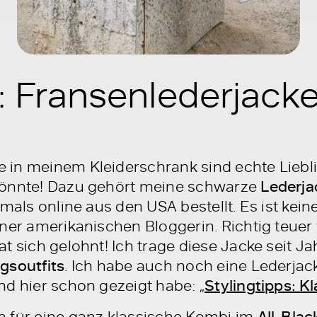
 Fransenlederjacke
in meinem Kleiderschrank sind echte Liebl
könnte! Dazu gehört meine schwarze
Lederja
amals online aus den USA bestellt. Es ist kei
iner amerikanischen Bloggerin. Richtig teuer
t sich gelohnt! Ich trage diese Jacke seit J
ngsoutfits
. Ich habe auch noch eine Lederjack
nd hier schon gezeigt habe: „
Stylingtipps: K
 für eine ganz klassische Kombi im
All-Blac