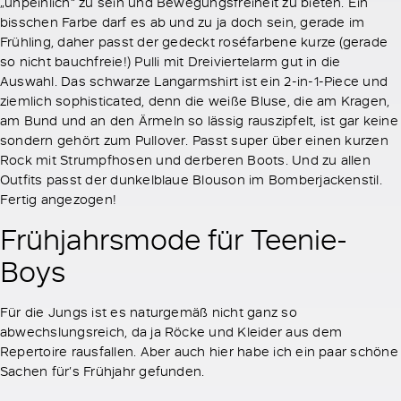
„unpeinlich“ zu sein und Bewegungsfreiheit zu bieten. Ein
bisschen Farbe darf es ab und zu ja doch sein, gerade im
Frühling, daher passt der gedeckt roséfarbene kurze (gerade
so nicht bauchfreie!) Pulli mit Dreiviertelarm gut in die
Auswahl. Das schwarze Langarmshirt ist ein 2-in-1-Piece und
ziemlich sophisticated, denn die weiße Bluse, die am Kragen,
am Bund und an den Ärmeln so lässig rauszipfelt, ist gar keine
sondern gehört zum Pullover. Passt super über einen kurzen
Rock mit Strumpfhosen und derberen Boots. Und zu allen
Outfits passt der dunkelblaue Blouson im Bomberjackenstil.
Fertig angezogen!
Frühjahrsmode für Teenie-
Boys
Für die Jungs ist es naturgemäß nicht ganz so
abwechslungsreich, da ja Röcke und Kleider aus dem
Repertoire rausfallen. Aber auch hier habe ich ein paar schöne
Sachen für’s Frühjahr gefunden.