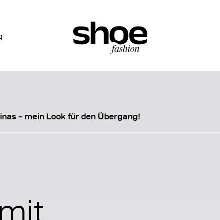
g
erinas – mein Look für den Übergang!
 mit