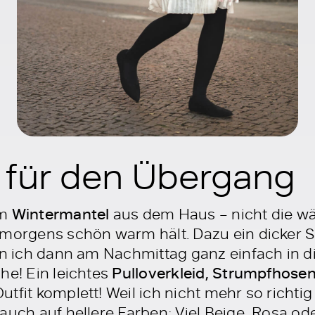
 für den Übergang
em
Wintermantel
aus dem Haus – nicht die w
 morgens schön warm hält. Dazu ein dicker Sc
ann ich dann am Nachmittag ganz einfach in 
he! Ein leichtes
Pulloverkleid, Strumpfhosen
fit komplett! Weil ich nicht mehr so richti
auch auf hellere Farben: Viel Beige, Rosa ode