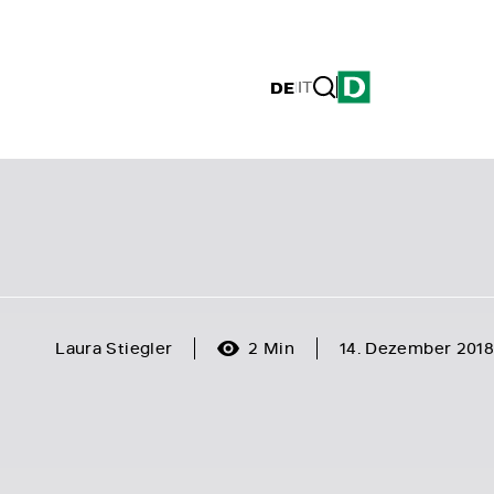
DE
|
IT
Laura Stiegler
2 Min
14. Dezember 2018