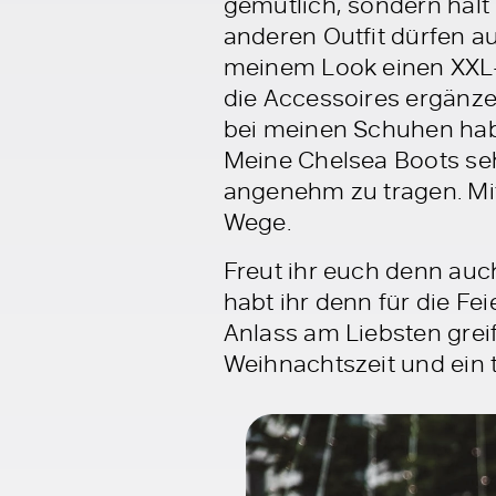
gemütlich, sondern hält
anderen Outfit dürfen a
meinem Look einen XXL-S
die Accessoires ergänzen
bei meinen Schuhen hab
Meine Chelsea Boots seh
angenehm zu tragen. Mi
Wege.
Freut ihr euch denn au
habt ihr denn für die Fe
Anlass am Liebsten grei
Weihnachtszeit und ein t