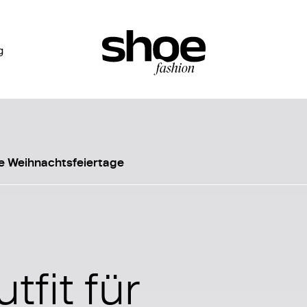
g
ie Weihnachtsfeiertage
fit für