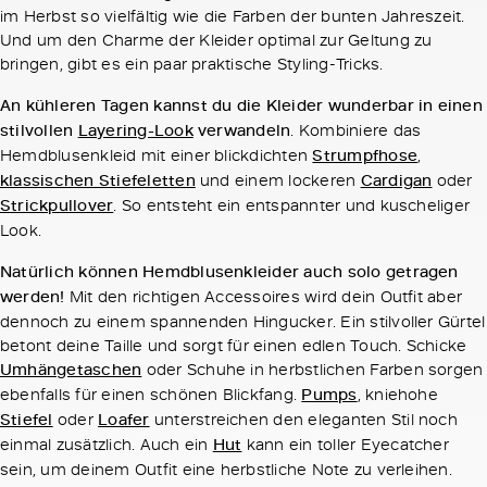
im Herbst so vielfältig wie die Farben der bunten Jahreszeit.
Und um den Charme der Kleider optimal zur Geltung zu
bringen, gibt es ein paar praktische Styling-Tricks.
An kühleren Tagen kannst du die Kleider wunderbar in einen
stilvollen
Layering-Look
verwandeln
. Kombiniere das
Hemdblusenkleid mit einer blickdichten
Strumpfhose
,
klassischen Stiefeletten
und einem lockeren
Cardigan
oder
Strickpullover
. So entsteht ein entspannter und kuscheliger
Look.
Natürlich können Hemdblusenkleider auch solo getragen
werden!
Mit den richtigen Accessoires wird dein Outfit aber
dennoch zu einem spannenden Hingucker. Ein stilvoller Gürtel
betont deine Taille und sorgt für einen edlen Touch. Schicke
Umhängetaschen
oder Schuhe in herbstlichen Farben sorgen
ebenfalls für einen schönen Blickfang.
Pumps
, kniehohe
Stiefel
oder
Loafer
unterstreichen den eleganten Stil noch
einmal zusätzlich. Auch ein
Hut
kann ein toller Eyecatcher
sein, um deinem Outfit eine herbstliche Note zu verleihen.