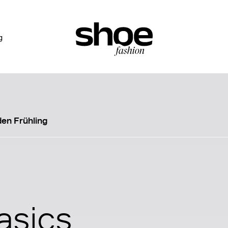
g
den Frühling
asics