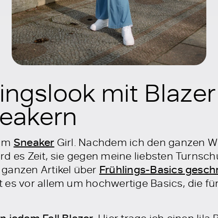
ingslook mit Blaze
eakern
zum
Sneaker
Girl. Nachdem ich den ganzen Wi
rd es Zeit, sie gegen meine liebsten Turnsc
 ganzen Artikel über
Frühlings-Basics geschr
 es vor allem um hochwertige Basics, die fü
Hier trage ich einen lila B