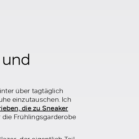
r und
nter über tagtäglich
huhe einzutauschen. Ich
ieben, die zu Sneaker
r die Frühlingsgarderobe
lazer, der eigentlich Teil