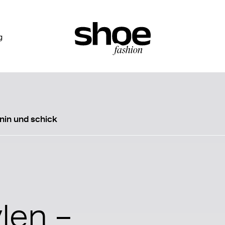
g
nin und schick
len –