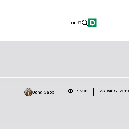
DE
|
IT
2 Min
28. März 2019
Jana Säbel