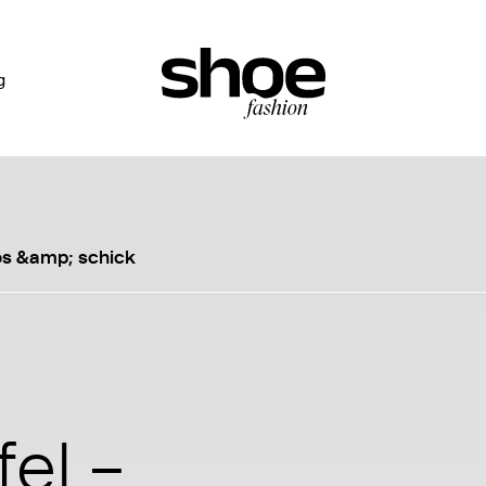
g
los &amp; schick
fel –