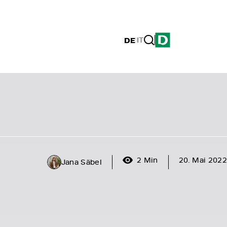
DE
|
IT
2 Min
20. Mai 2022
Jana Säbel