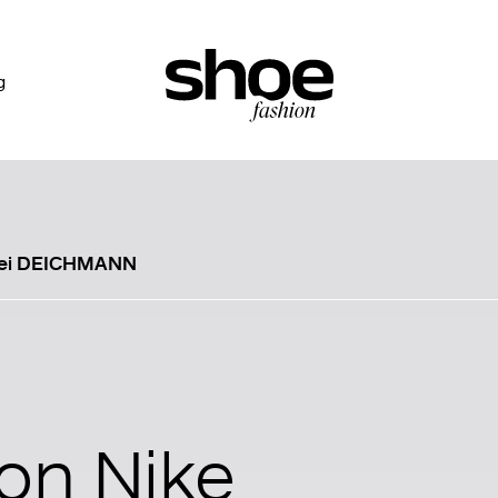
g
 bei DEICHMANN
on Nike