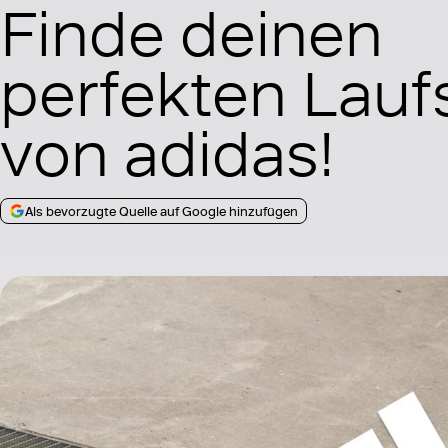
Finde deinen
perfekten Lau
von adidas!
Als bevorzugte Quelle auf Google hinzufügen