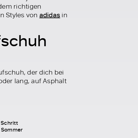
dem richtigen
en Styles von
adidas
in
fschuh
fschuh, der dich bei
 oder lang, auf Asphalt
Schritt
im Sommer