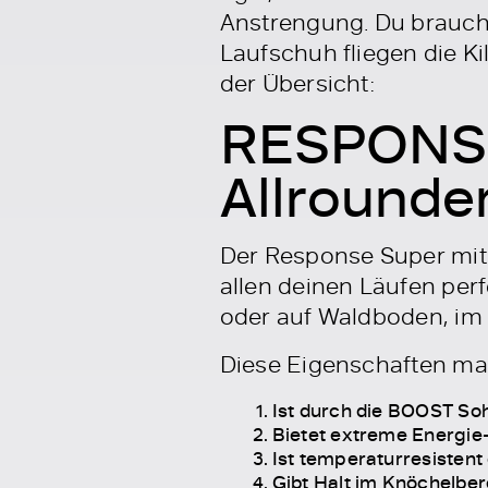
Anstrengung. Du brauchs
Laufschuh fliegen die Ki
der Übersicht:
RESPONSE
Allrounde
Der Response Super mit 
allen deinen Läufen perfe
oder auf Waldboden, im 
Diese Eigenschaften m
Ist durch die BOOST So
Bietet extreme Energie
Ist temperaturresisten
Gibt Halt im Knöchelber