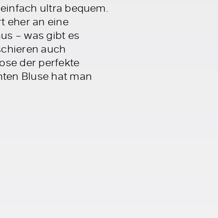
 einfach ultra bequem.
t eher an eine
us – was gibt es
schieren auch
ose der perfekte
chten Bluse hat man