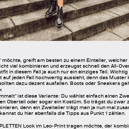
möchte, greift am besten zu einem Einteiler, welche
icht viel kombinieren und erzeugst schnell den All-Ove
fit in diesem Fall ja auch nur ein einziges Teil. Wichtig
 auf jeden Fall hochwertig aussieht, denn das Muster ka
sollten dazu dezent ausfallen. Boots oder Sneakers g
k
elt“ ist diese Variante: Du wählst einfach einen Zweit
n Oberteil oder sogar ein Kostüm. So trägst du zwar z
binieren, denn ein Zweiteiler trägt man ja nun mal zu
annst du hier ebenfalls die Tipps aus Punkt 1 zählen.
LETTEN Look im Leo-Print tragen möchte, der kombinier