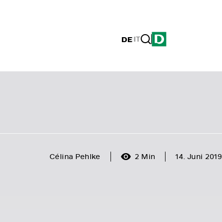
DE
|
IT
Célina Pehlke
2 Min
14. Juni 2019