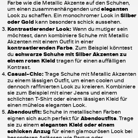
Farbe wie die Metallic Akzente auf den Schuhen,
um einen zusammenhängenden und
eleganten
Look zu schaffen. Ein monochromer Look in
Silber
oder Gold
kann besonders schick aussehen.
Kontrastierender Look:
Wenn du mutiger sein
möchtest, dann kombiniere Schuhe mit Metallic
Akzenten mit einem Outfit in einer
kontrastierenden Farbe
. Zum Beispiel könntest
du
schwarze Schuhe mit Silber Akzenten zu
einem roten Kleid
tragen für einen auffälligen
Kontrast.
Casual-Chic:
Trage Schuhe mit Metallic Akzenten
zu einem lässigen Outfit, um einen coolen und
dennoch raffinierten Look zu kreieren. Kombiniere
sie zum Beispiel mit einer Jeans und einem
schlichten T-Shirt oder einem lässigen Kleid für
einen mühelos eleganten Look.
Abendoutfit:
Schuhe in metallischen Farben
eignen sich auch perfekt für
Abendoutfits
. Trage
sie zu einem
eleganten Kleid oder einem
schicken Anzug
für einen glamourösen Look bei
besonderen Anlässen wie Partys oder