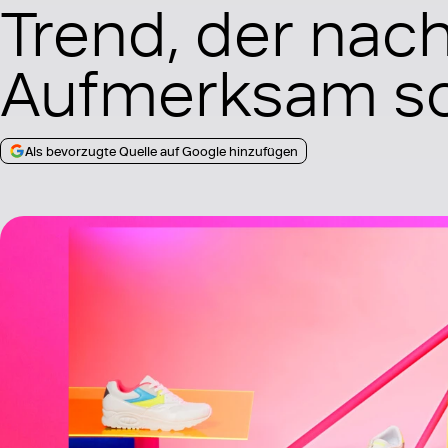
Trend, der nac
Aufmerksam sc
Als bevorzugte Quelle auf Google hinzufügen