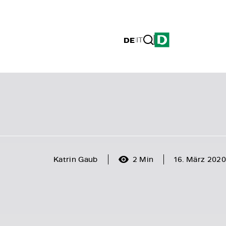
DE
|
IT
Katrin Gaub
2 Min
16. März 2020