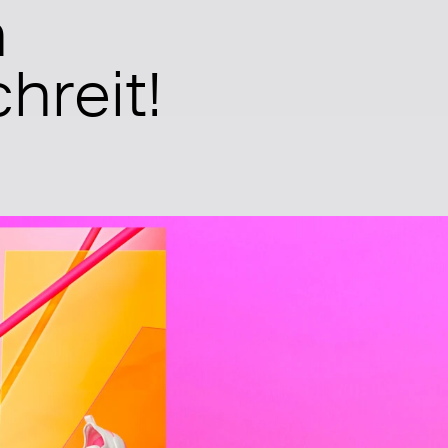
h
hreit!