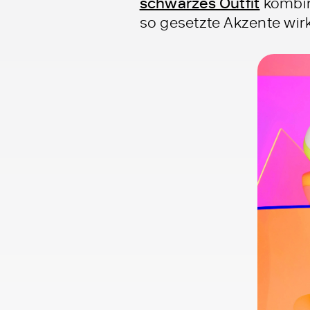
schwarzes Outfit
kombini
so gesetzte Akzente wirk