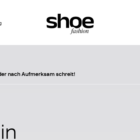
g
 der nach Aufmerksam schreit!
in