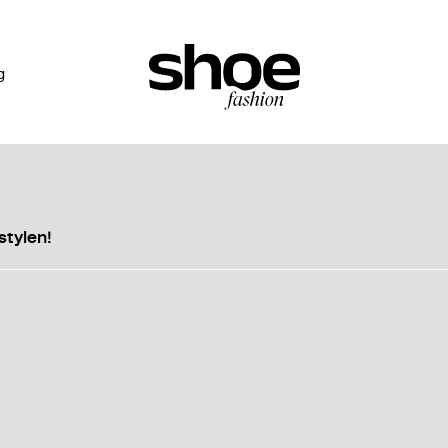
g
tylen!