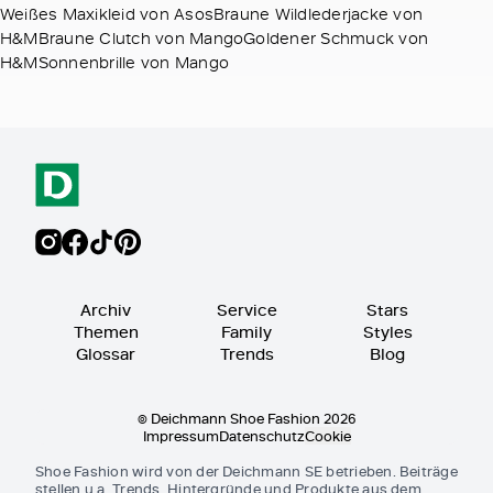
Weißes Maxikleid von AsosBraune Wildlederjacke von
H&MBraune Clutch von MangoGoldener Schmuck von
H&MSonnenbrille von Mango
Archiv
Service
Stars
Themen
Family
Styles
Glossar
Trends
Blog
© Deichmann Shoe Fashion 2026
Impressum
Datenschutz
Cookie
Shoe Fashion wird von der Deichmann SE betrieben. Beiträge
stellen u.a. Trends, Hintergründe und Produkte aus dem