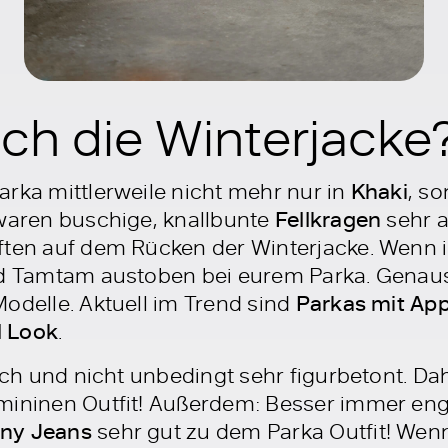
ich die Winterjacke
arka mittlerweile nicht mehr nur in
Khaki
, so
 waren buschige, knallbunte
Fellkragen
sehr a
ften auf dem Rücken der Winterjacke. Wenn ih
 Tamtam austoben bei eurem Parka. Genauso
odelle. Aktuell im Trend sind
Parkas mit App
d Look
.
lich und nicht unbedingt sehr figurbetont. Da
mininen Outfit! Außerdem: Besser immer eng 
nny Jeans
sehr gut zu dem Parka Outfit! Wenn