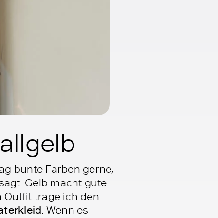
allgelb
mag bunte Farben gerne,
esagt. Gelb macht gute
m Outfit trage ich den
terkleid
. Wenn es