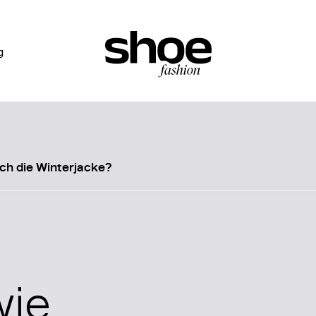
g
ich die Winterjacke?
wie