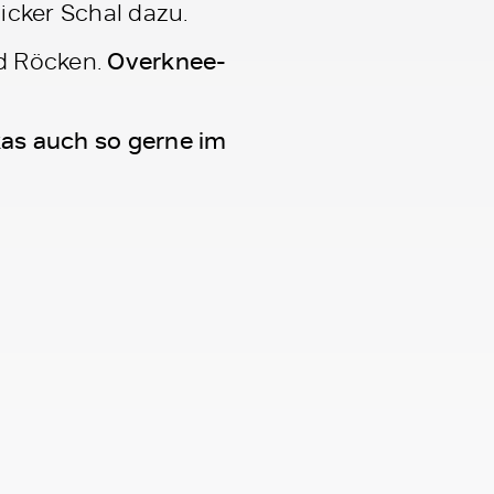
icker Schal dazu.
nd Röcken.
Overknee-
kas auch so gerne im