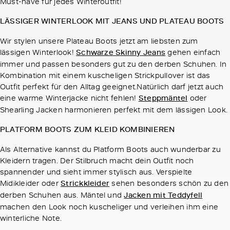
Must-have für jedes Winteroutfit!
LÄSSIGER WINTERLOOK MIT JEANS UND PLATEAU BOOTS
Wir stylen unsere Plateau Boots jetzt am liebsten zum
lässigen Winterlook!
Schwarze Skinny Jeans
gehen einfach
immer und passen besonders gut zu den derben Schuhen. In
Kombination mit einem kuscheligen Strickpullover ist das
Outfit perfekt für den Alltag geeignet.Natürlich darf jetzt auch
eine warme Winterjacke nicht fehlen!
Steppmäntel
oder
Shearling Jacken harmonieren perfekt mit dem lässigen Look.
PLATFORM BOOTS ZUM KLEID KOMBINIEREN
Als Alternative kannst du Platform Boots auch wunderbar zu
Kleidern tragen. Der Stilbruch macht dein Outfit noch
spannender und sieht immer stylisch aus. Verspielte
Midikleider oder
Strickkleider
sehen besonders schön zu den
derben Schuhen aus. Mäntel und
Jacken mit Teddyfell
machen den Look noch kuscheliger und verleihen ihm eine
winterliche Note.