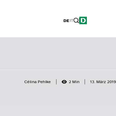
DE
|
IT
Célina Pehlke
2 Min
13. März 2019