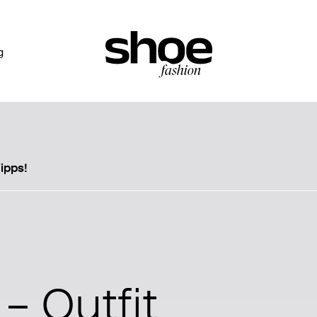
g
ipps!
– Outfit