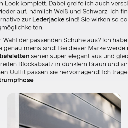
n Look komplett. Dabei greife ich auch vers
eder auf, nämlich Weiß und Schwarz. Ich fin
ernative zur
Lederjacke
sind! Sie wirken so co
ngmöglichkeiten.
er Wahl der passenden Schuhe aus? Ich habe
e genau meins sind! Bei dieser Marke werde 
iefeletten
sehen super elegant aus und glei
 breiten Blockabsatz in dunklem Braun und si
n Outfit passen sie hervorragend! Ich trag
trumpfhose
.