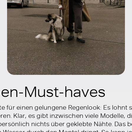
gen-Must-haves
te für einen gelungene Regenlook: Es lohnt s
en. Klar, es gibt inzwischen viele Modelle, d
ersönlich nichts über geklebte Nähte. Das b
 Wasser durch den Mantel dringt. So kann i