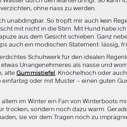
verzichten, ohne nass zu werden.
ich unabdingbar. So tropft mir auch kein Re
cht mit nicht in die Stirn. Mit Hund habe ich
Kapuze aus dem Gesicht schieben. Ganz nebe
aps auch ein modischen Statement: lässig, f
serdichtes Schuhwerk für den idealen Regenlo
um etwas Unangenehmeres als nasse und womö
, alte
Gummistiefel
. Knöchelhoch oder auch 
 einfarbig oder mit Muster – einen guten Gu
 allem im Winter ein Fan von Winterboots m
nur trocken, sondern noch dazu warm. Gerad
haden, sie vor dem Tragen noch zu imprägni