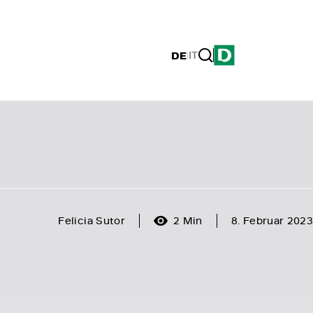
DE
|
IT
Felicia Sutor
2 Min
8. Februar 2023