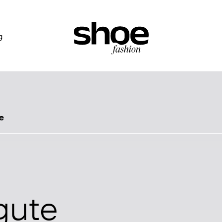
g
e
gute