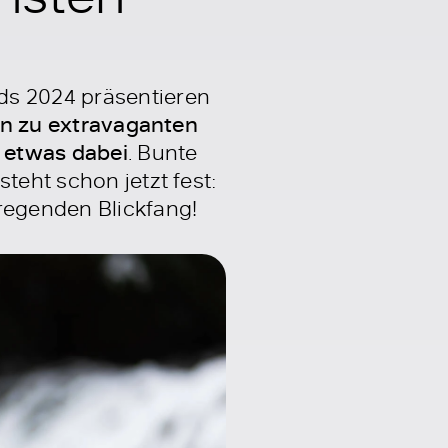
ds 2024 präsentieren
hin zu extravaganten
k etwas dabei
. Bunte
teht schon jetzt fest:
fregenden Blickfang!