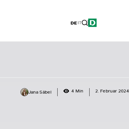
DE
|
IT
4 Min
2. Februar 2024
Jana Säbel