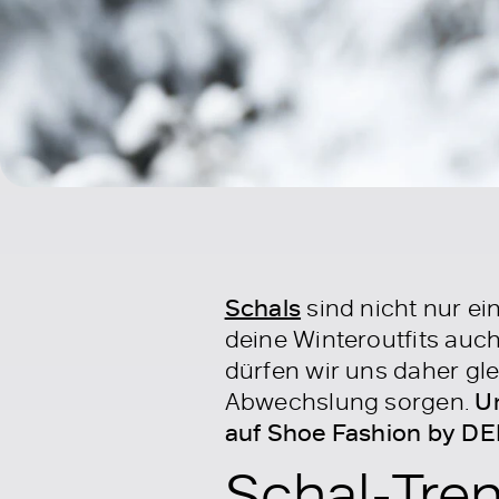
Schals
sind nicht nur ei
deine Winteroutfits auc
dürfen wir uns daher gle
Abwechslung sorgen.
Un
auf Shoe Fashion by 
Schal-Tre