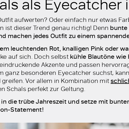
ls als Eyecatcher 
 Outfit aufwerten? Oder einfach nur etwas Far
n ist dieser Trend genau richtig! Denn
bunte 
und machen jedes Outfit zu einem spannend
inem leuchtenden Rot, knalligen Pink oder 
icke auf sich. Doch selbst
kühle Blautöne wie
eindruckende Akzente und passen hervorrage
 ganz besonderen Eyecatcher suchst, kann
l
greifen. Vor allem in Kombination mit
schli
 Schals perfekt zur Geltung.
in die trübe Jahreszeit und setze mit bunte
on-Statement!