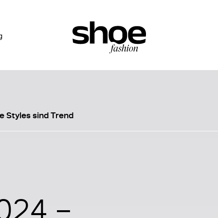
g
e Styles sind Trend
024 –