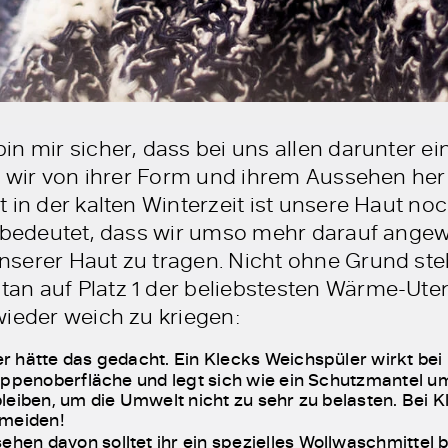
n mir sicher, dass bei uns allen darunter e
ie wir von ihrer Form und ihrem Aussehen her
 in der kalten Winterzeit ist unsere Haut no
s bedeutet, dass wir umso mehr darauf ange
nserer Haut zu tragen. Nicht ohne Grund st
 auf Platz 1 der beliebstesten Wärme-Utensil
wieder weich zu kriegen:
er hätte das gedacht. Ein Klecks Weichspüler wirkt be
uppenoberfläche und legt sich wie ein Schutzmantel um 
leiben, um die Umwelt nicht zu sehr zu belasten. Bei K
rmeiden!
ehen davon solltet ihr ein spezielles Wollwaschmittel 