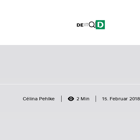
DE
|
IT
Célina Pehlke
2 Min
15. Februar 2018