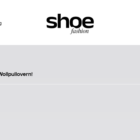
g
ollpullovern!