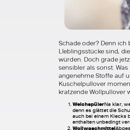
Schade oder? Denn ich bi
LIeblingsstücke sind, d
würden. Doch grade jetzt
sensibler als sonst. Wa
angenehme Stoffe auf u
Kuschelpullover momentan
kratzende Wollpullover 
Weichspüler
Na klar, w
denn es glättet die Sch
auch bei einem Klecks b
enthalten unbedingt ve
Wollwaschmittel
Abges