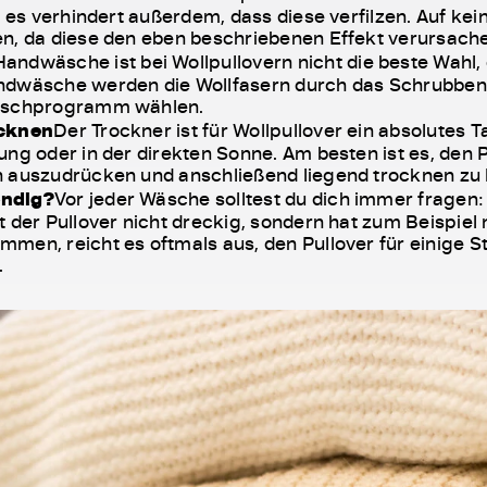
 es verhindert außerdem, dass diese verfilzen. Auf keine
en, da diese den eben beschriebenen Effekt verursach
Handwäsche ist bei Wollpullovern nicht die beste Wahl, 
ndwäsche werden die Wollfasern durch das Schrubben u
waschprogramm wählen.
ocknen
Der Trockner ist für Wollpullover ein absolutes T
ung oder in der direkten Sonne. Am besten ist es, de
h auszudrücken und anschließend liegend trocknen zu 
endig?
Vor jeder Wäsche solltest du dich immer fragen: 
t der Pullover nicht dreckig, sondern hat zum Beispie
men, reicht es oftmals aus, den Pullover für einige S
.