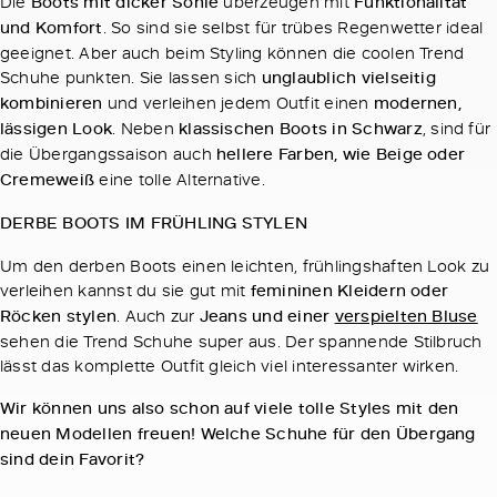
Die
Boots mit dicker Sohle
überzeugen mit
Funktionalität
und Komfort
. So sind sie selbst für trübes Regenwetter ideal
geeignet. Aber auch beim Styling können die coolen Trend
Schuhe punkten. Sie lassen sich
unglaublich vielseitig
kombinieren
und verleihen jedem Outfit einen
modernen,
lässigen Look
. Neben
klassischen Boots in Schwarz
, sind für
die Übergangssaison auch
hellere Farben, wie Beige oder
Cremeweiß
eine tolle Alternative.
DERBE BOOTS IM FRÜHLING STYLEN
Um den derben Boots einen leichten, frühlingshaften Look zu
verleihen kannst du sie gut mit
femininen Kleidern oder
Röcken stylen
. Auch zur
Jeans und einer
verspielten Bluse
sehen die Trend Schuhe super aus. Der spannende Stilbruch
lässt das komplette Outfit gleich viel interessanter wirken.
Wir können uns also schon auf viele tolle Styles mit den
neuen Modellen freuen! Welche Schuhe für den Übergang
sind dein Favorit?