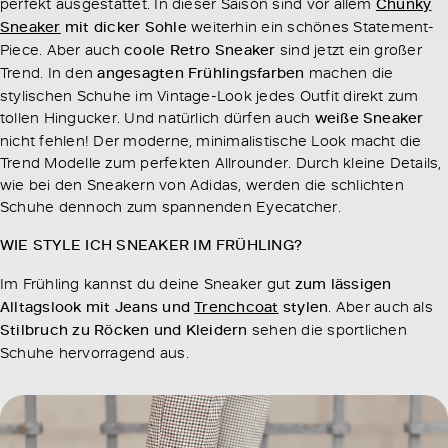
perfekt ausgestattet. In dieser Saison sind vor allem
Chunky
Sneaker
mit dicker Sohle
weiterhin ein schönes Statement-
Piece. Aber auch
coole Retro Sneaker
sind jetzt ein großer
Trend. In den
angesagten Frühlingsfarben
machen die
stylischen Schuhe im Vintage-Look jedes Outfit direkt zum
tollen Hingucker. Und natürlich dürfen auch
weiße Sneaker
nicht fehlen! Der moderne, minimalistische Look macht die
Trend Modelle zum perfekten Allrounder. Durch kleine Details,
wie bei den Sneakern von Adidas, werden die schlichten
Schuhe dennoch zum spannenden Eyecatcher.
WIE STYLE ICH SNEAKER IM FRÜHLING?
Im Frühling kannst du deine Sneaker gut
zum lässigen
Alltagslook mit Jeans und
Trenchcoat
stylen
. Aber auch als
Stilbruch zu Röcken und Kleidern
sehen die sportlichen
Schuhe hervorragend aus.