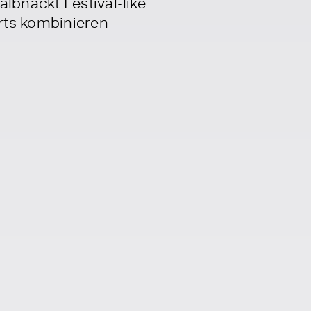
lbnackt Festival-like
rts kombinieren