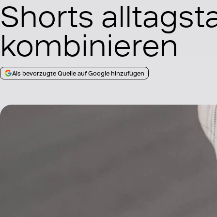
Shorts alltagst
kombinieren
Als bevorzugte Quelle auf Google hinzufügen