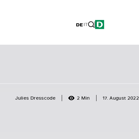
DE
|
IT
Julies Dresscode
2 Min
17. August 2022