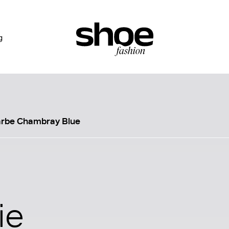
g
farbe Chambray Blue
ie