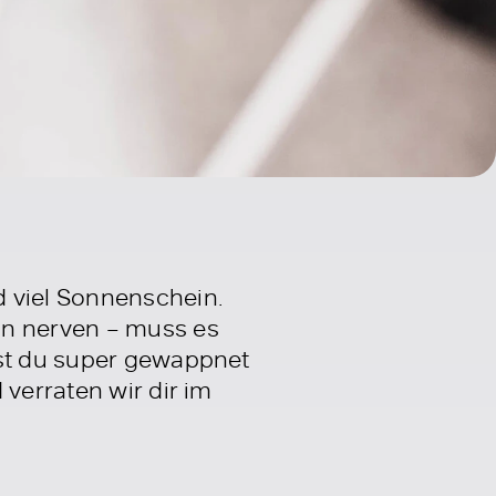
d viel Sonnenschein.
ön nerven – muss es
ist du super gewappnet
 verraten wir dir im