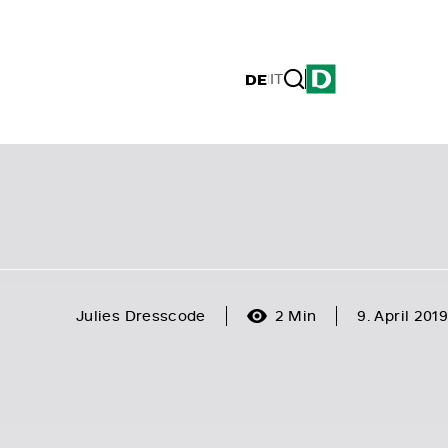
DE
|
IT
Julies Dresscode
2 Min
9. April 2019