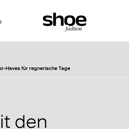
g
st-Haves für regnerische Tage
it den