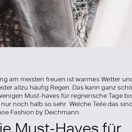
ing am meisten freuen ist warmes Wetter un
ider allzu häufig Regen. Das kann ganz sch
r wenigen Must-haves für regnerische Tage b
nur noch halb so sehr. Welche Teile das sind
Shoe Fashion by Deichmann.
ie Must-Haves für