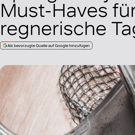
Must-Haves fü
regnerische T
Als bevorzugte Quelle auf Google hinzufügen