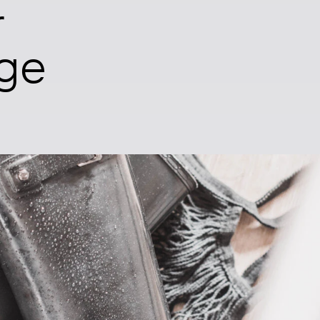
r
age