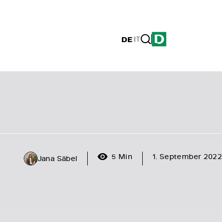
DE
|
IT
5 Min
1. September 2022
Jana Säbel