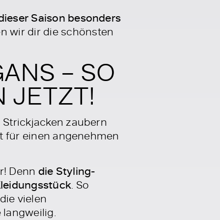
 dieser Saison besonders
 wir dir die schönsten
GANS – SO
 JETZT!
n Strickjacken zaubern
eit für einen angenehmen
er! Denn
die Styling-
Kleidungsstück
. So
die vielen
 langweilig.