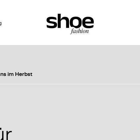
g
ans im Herbst
ür