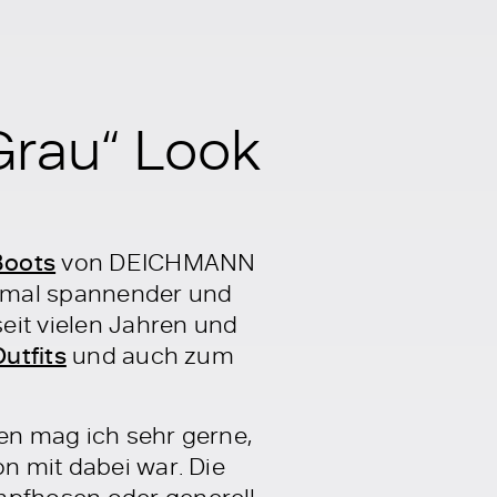
Grau“ Look
Boots
von DEICHMANN
chmal spannender und
eit vielen Jahren und
utfits
und auch zum
ten mag ich sehr gerne,
on mit dabei war. Die
umpfhosen oder generell