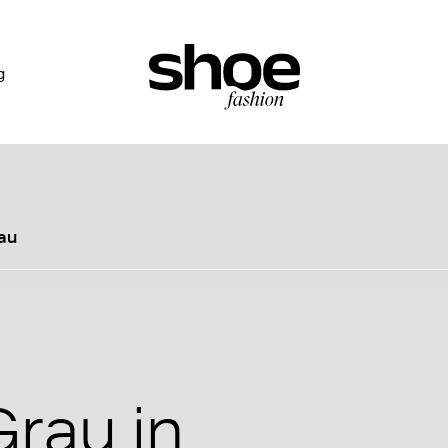
g
rau
Grau in