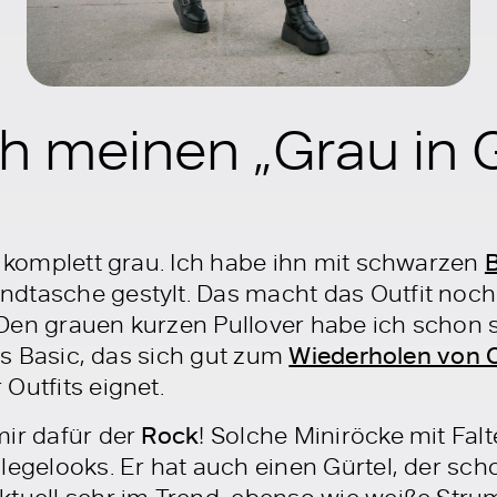
h meinen „Grau in 
t komplett grau. Ich habe ihn mit schwarzen
ndtasche gestylt. Das macht das Outfit no
Den grauen kurzen Pullover habe ich schon s
ges Basic, das sich gut zum
Wiederholen von O
Outfits eignet.
mir dafür der
Rock
! Solche Miniröcke mit Fal
legelooks. Er hat auch einen Gürtel, der sch
aktuell sehr im Trend, ebenso wie weiße Str