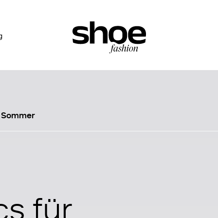
g
en Sommer
cs für