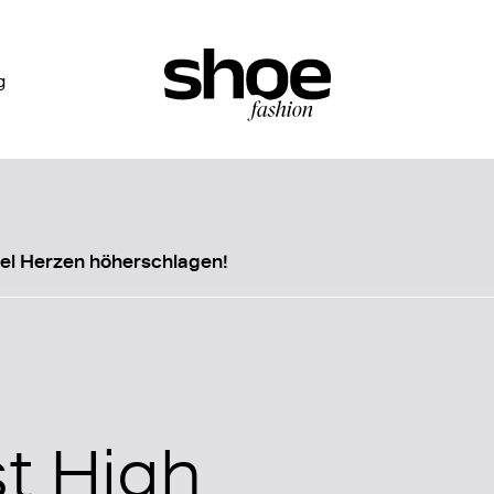
g
eel Herzen höherschlagen!
st High