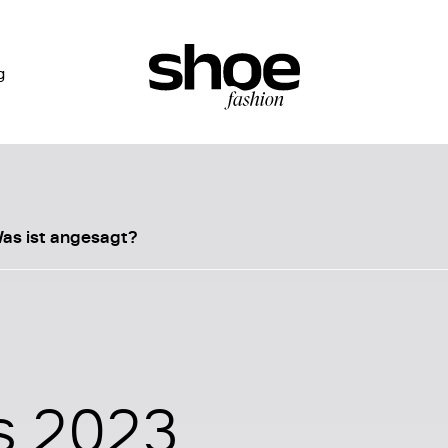
g
as ist angesagt?
s 2023