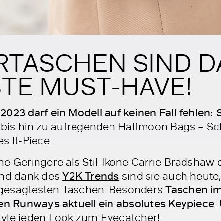
RTASCHEN SIND D
TE MUST-HAVE!
023 darf ein Modell auf keinen Fall fehlen:
s bis hin zu aufregenden Halfmoon Bags – Sc
s It-Piece.
e Geringere als Stil-Ikone Carrie Bradshaw 
Und dank des
Y2K Trends
sind sie auch heute,
gesagtesten Taschen. Besonders
Taschen i
den Runways aktuell ein absolutes Keypiece
.
tyle jeden Look zum Eyecatcher!