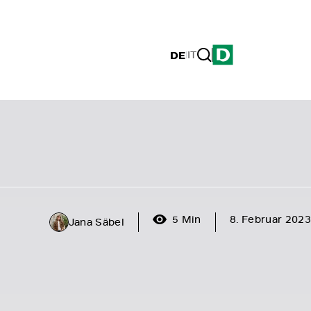
DE
|
IT
5 Min
8. Februar 2023
Jana Säbel