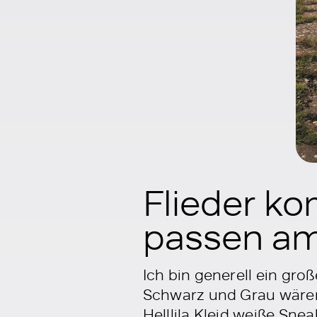
Flieder ko
passen am
Ich bin generell ein gro
Schwarz und Grau wären 
Helllila Kleid weiße Sne