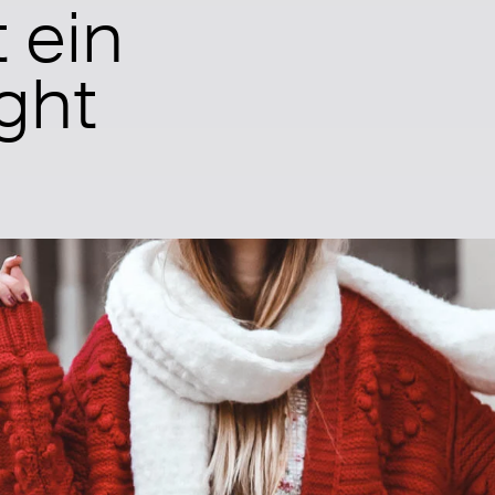
 ein
ight