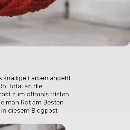
s knallige Farben angeht
ot total an die
trast zum oftmals tristen
Wie man Rot am Besten
 in diesem Blogpost.