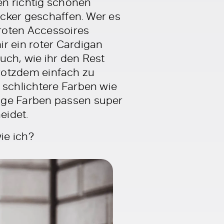
nen richtig schönen
ucker geschaffen. Wer es
 roten Accessoires
r ein roter Cardigan
euch, wie ihr den Rest
 trotzdem einfach zu
 schlichtere Farben wie
lige Farben passen super
eidet.
ie ich?