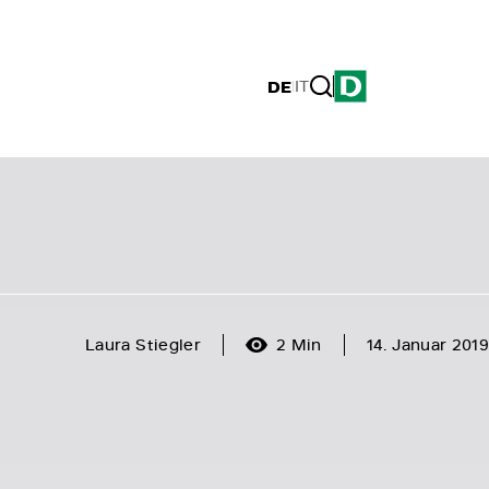
DE
|
IT
Laura Stiegler
2 Min
14. Januar 2019