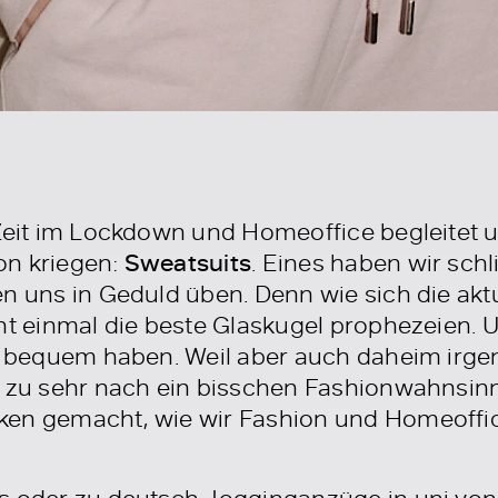
 Zeit im Lockdown und Homeoffice begleitet 
on kriegen:
Sweatsuits
. Eines haben wir sch
n uns in Geduld üben. Denn wie sich die aktu
cht einmal die beste Glaskugel prophezeien.
ch bequem haben. Weil aber auch daheim irg
r zu sehr nach ein bisschen Fashionwahnsin
ken gemacht, wie wir Fashion und Homeoffi
s oder zu deutsch Jogginganzüge in uni von 