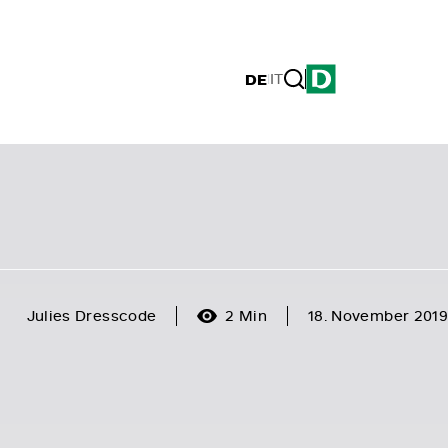
DE
|
IT
Julies Dresscode
2 Min
18. November 2019