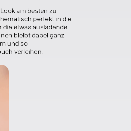
n Look am besten zu
ematisch perfekt in die
un die etwas ausladende
inen bleibt dabei ganz
ern und so
ouch verleihen.