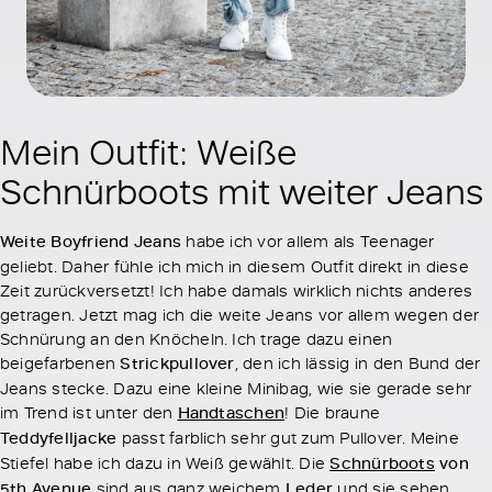
Mein Outfit: Weiße
Schnürboots mit weiter Jeans
Weite Boyfriend Jeans
habe ich vor allem als Teenager
geliebt. Daher fühle ich mich in diesem Outfit direkt in diese
Zeit zurückversetzt! Ich habe damals wirklich nichts anderes
getragen. Jetzt mag ich die weite Jeans vor allem wegen der
Schnürung an den Knöcheln. Ich trage dazu einen
beigefarbenen
Strickpullover
, den ich lässig in den Bund der
Jeans stecke. Dazu eine kleine Minibag, wie sie gerade sehr
im Trend ist unter den
Handtaschen
! Die braune
Teddyfelljacke
passt farblich sehr gut zum Pullover. Meine
Stiefel habe ich dazu in Weiß gewählt. Die
Schnürboots
von
5th Avenue
sind aus ganz weichem
Leder
und sie sehen