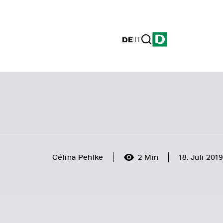
DE
|
IT
Célina Pehlke
2 Min
18. Juli 2019