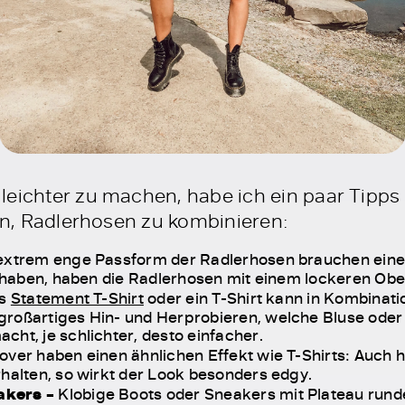
 leichter zu machen, habe ich ein paar Tip
len, Radlerhosen zu kombinieren:
extrem enge Passform der Radlerhosen brauchen einen 
n haben, haben die Radlerhosen mit einem lockeren Ober
es
Statement T-Shirt
oder ein T-Shirt kann in Kombinati
roßartiges Hin- und Herprobieren, welche Bluse oder 
cht, je schlichter, desto einfacher.
lover haben einen ähnlichen Effekt wie T-Shirts: Auch 
rhalten, so wirkt der Look besonders edgy.
akers –
Klobige Boots oder Sneakers mit Plateau rund