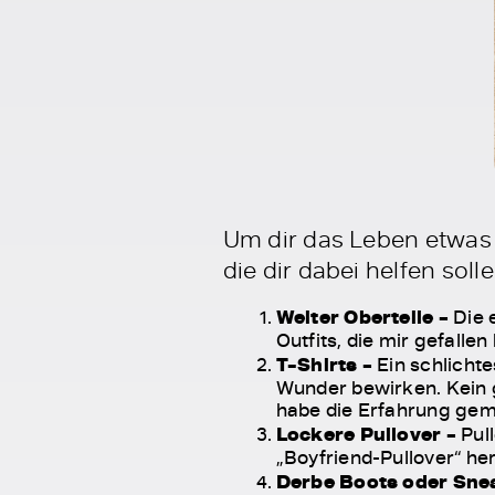
Um dir das Leben etwas
die dir dabei helfen sol
Weiter Oberteile –
Die 
Outfits, die mir gefalle
T-Shirts –
Ein schlicht
Wunder bewirken. Kein g
habe die Erfahrung gema
Lockere Pullover –
Pul
„Boyfriend-Pullover“ he
Derbe Boots oder Sne