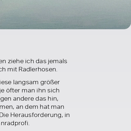
en ziehe ich das jemals
ch mit Radlerhosen.
diese langsam größer
e öfter man ihn sich
egen andere das hin,
ommen, an dem hat man
 Die Herausforderung, in
nradprofi.