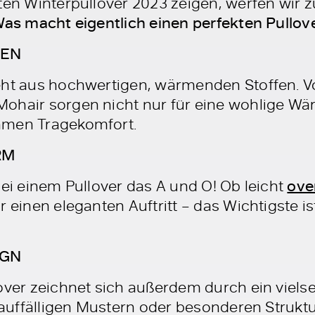
ten Winterpullover 2023 zeigen, werfen wir z
as macht eigentlich einen perfekten Pullov
IEN
eht aus hochwertigen, wärmenden Stoffen. V
ohair sorgen nicht nur für eine wohlige Wä
hmen Tragekomfort.
RM
bei einem Pullover das A und O! Ob leicht
ove
r einen eleganten Auftritt – das Wichtigste is
IGN
over zeichnet sich außerdem durch ein viels
 auffälligen Mustern oder besonderen Struktur