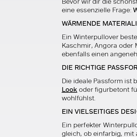
Bevor wir dir die schöns
eine essenzielle Frage:
W
WÄRMENDE MATERIAL
Ein Winterpullover best
Kaschmir, Angora oder M
ebenfalls einen angene
DIE RICHTIGE PASSFO
Die ideale Passform ist 
Look
oder figurbetont fü
wohlfühlst.
EIN VIELSEITIGES DES
Ein perfekter Winterpull
gleich, ob einfarbig, mit