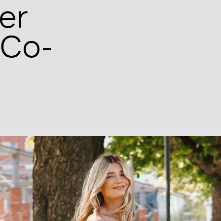
er
 Co-