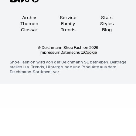
Archiv
Service
Stars
Themen
Family
Styles
Glossar
Trends
Blog
© Deichmann Shoe Fashion 2026
Impressum
Datenschutz
Cookie
Shoe Fashion wird von der Deichmann SE betrieben. Beiträge
stellen u.a. Trends, Hintergründe und Produkte aus dem
Deichmann-Sortiment vor.