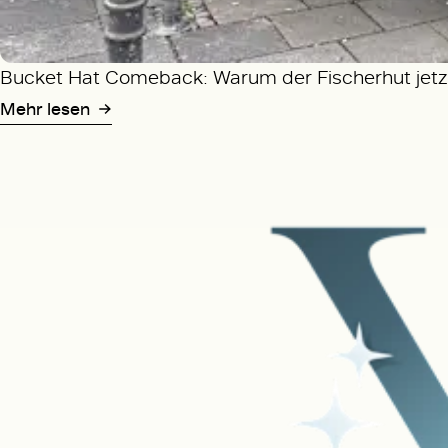
Bucket Hat Comeback: Warum der Fischerhut jetzt
Mehr lesen