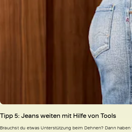
Tipp 5: Jeans weiten mit Hilfe von Tools
Brauchst du etwas Unterstützung beim Dehnen? Dann haben wi