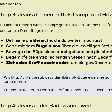
anfeuchten
.
Tipp 3: Jeans dehnen mittels Dampf und Hit
Du kannst
heißen Wasserdampf
gezielt nutzen, um die Passf
besten ein Dampfbügeleisen:
Definiere die Bereiche, die du weiten möchtest
Gehe mit dem
Bügeleisen
über die jeweiligen Stel
Bewege das Bügeleisen durchgehend und gleichm
Bedampfe die entsprechenden Stellen nach Bedar
Ziehe den Stoff auseinander
, um die gewünschte
Wichtig
: Achte darauf, dass das (Dampf-)Bügeleisen nie zu l
strapazieren.
Für einen stärkeren Dehnungseffekt kannst du die Jeans di
Tipp 4: Jeans in der Badewanne weiten