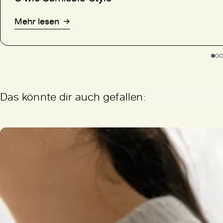
Mehr lesen
Das könnte dir auch gefallen: