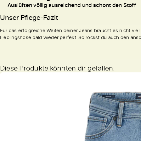
Auslüften völlig ausreichend und schont den Stoff
Unser Pflege-Fazit
Für das erfolgreiche Weiten deiner Jeans braucht es nicht vi
Lieblingshose bald wieder perfekt. So rockst du auch den ans
Diese Produkte könnten dir gefallen: