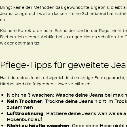
Bringt keine der Methoden das gewünschte Ergebnis, bleibt al
Jeans fachgerecht weiten lassen – eine Schneiderei hat natürl
du.
Kleinere Korrekturen beim Schneider sind in der Regel nicht 
Fachbetrieb schnell Abhilfe bei zu engen Hosen schaffen. Im
wieder optimal sitzt.
Pflege-Tipps für geweitete Je
Hast du deine Jeans erfolgreich in die richtige Form gebracht,
Hierbei sind die folgenden Hinweise hilfreich:
Nicht heiß waschen
: Wasche deine Jeans bei maxim
Kein Trockner
: Trockne deine Jeans nicht im Trock
zusammen
Lufttrocknung
: Platziere deine Jeans wahlweise
Hosenbund auf
Nicht zu häufig waschen
: Gebe deine Hose nicht 