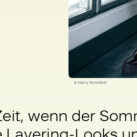
© Harry Vorsteher
Zeit, wenn der Som
 Layering-Looks u