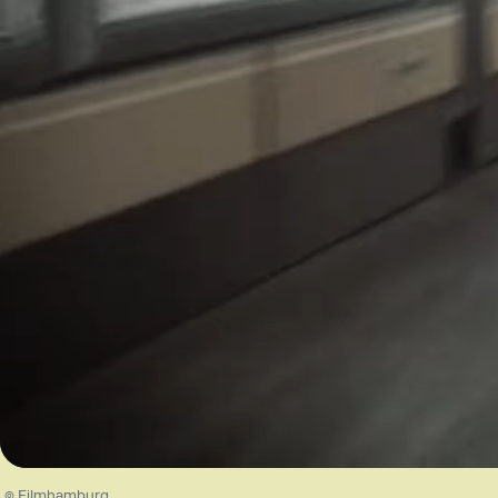
Loaded
:
53.35%
/
Unmute
© Filmhamburg