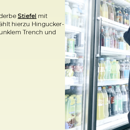
 derbe
Stiefel
mit
wählt hierzu Hingucker-
 dunklem Trench und