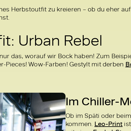
ches Herbstoutfit zu kreieren – ob du eher a
hst.
it: Urban Rebel
ur das, worauf wir Bock haben! Zum Beispiel
der-Pieces! Wow-Farben! Gestylt mit derben
B
Im Chiller-
Ob im Späti oder beim 
kommen.
Leo-Print
is