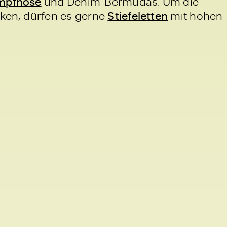
mpfhose
und Denim-Bermudas. Um die
cken, dürfen es gerne
Stiefeletten
mit hohen