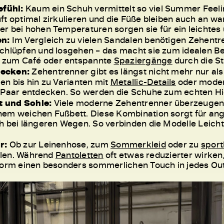
fühl:
Kaum ein Schuh vermittelt so viel Summer Feel
ft optimal zirkulieren und die Füße bleiben auch an 
r bei hohen Temperaturen sorgen sie für ein leichtes
en:
Im Vergleich zu vielen Sandalen benötigen Zehentr
chlüpfen und losgehen – das macht sie zum idealen Be
 zum Café oder entspannte
Spaziergänge
durch die St
decken:
Zehentrenner gibt es längst nicht mehr nur al
en bis hin zu Varianten mit
Metallic-Details
oder moder
e Paar entdecken. So werden die Schuhe zum echten Hi
 und Sohle:
Viele moderne Zehentrenner überzeugen
nem weichen Fußbett. Diese Kombination sorgt für a
ch bei längeren Wegen. So verbinden die Modelle Leic
r:
Ob zur Leinenhose, zum
Sommerkleid
oder zu
sport
tylen. Während
Pantoletten
oft etwas reduzierter wirken
Form einen besonders sommerlichen Touch in jedes Outf