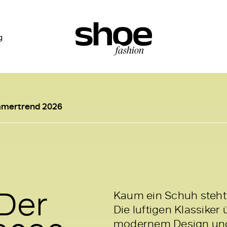
g
mmertrend 2026
Der
Kaum ein Schuh steht
Die luftigen Klassike
modernem Design und u