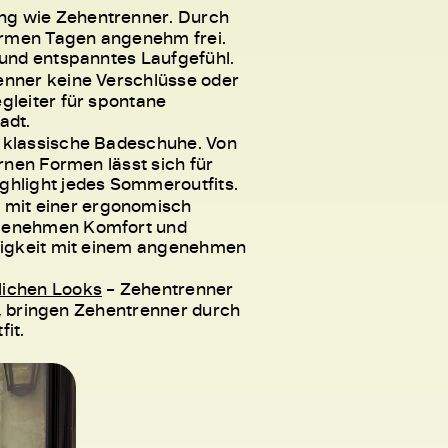
ing wie Zehentrenner. Durch
warmen Tagen angenehm frei.
 und entspanntes Laufgefühl.
enner keine Verschlüsse oder
gleiter für spontane
adt.
s klassische Badeschuhe. Von
nen Formen lässt sich für
ghlight jedes Sommeroutfits.
 mit einer ergonomisch
ngenehmen Komfort und
htigkeit mit einem angenehmen
lichen Looks
– Zehentrenner
, bringen Zehentrenner durch
it.