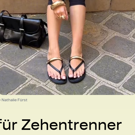
Loaded
:
100.00%
/
Unmute
 Nathalie Fürst
für Zehentrenner