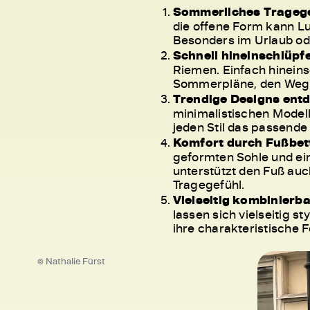
Sommerliches Tragege
die offene Form kann Lu
Besonders im Urlaub ode
Schnell hineinschlüpf
Riemen. Einfach hineins
Sommerpläne, den Weg
Trendige Designs ent
minimalistischen Modell
jeden Stil das passend
Komfort durch Fußbett
geformten Sohle und ei
unterstützt den Fuß au
Tragegefühl.
Vielseitig kombinierba
lassen sich vielseitig s
ihre charakteristische 
© Nathalie Fürst