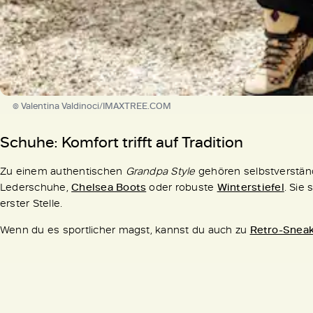
© Valentina Valdinoci/IMAXTREE.COM
Schuhe: Komfort trifft auf Tradition
Zu einem authentischen
Grandpa Style
gehören selbstverständ
Lederschuhe,
Chelsea Boots
oder robuste
Winterstiefel
. Sie
erster Stelle.
Wenn du es sportlicher magst, kannst du auch zu
Retro-Snea