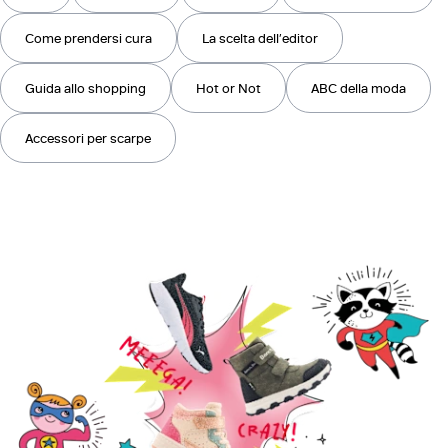
Come prendersi cura
La scelta dell’editor
Guida allo shopping
Hot or Not
ABC della moda
Accessori per scarpe