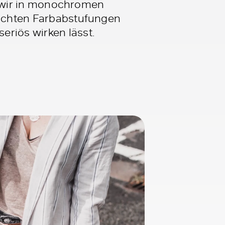
nn wir in monochromen
leichten Farbabstufungen
eriös wirken lässt.