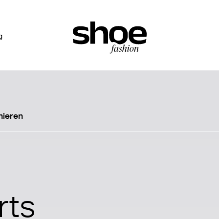
g
nieren
rts