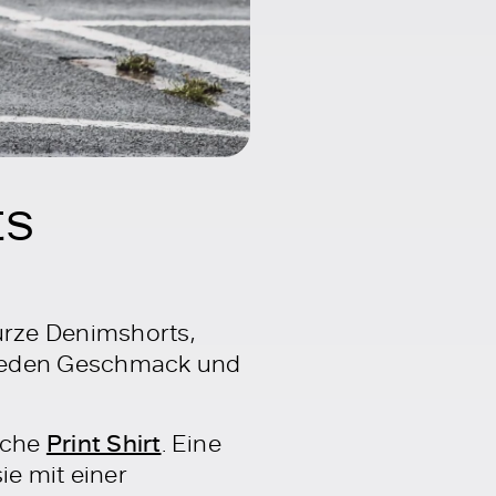
ts
kurze Denimshorts,
 jeden Geschmack und
ische
Print Shirt
. Eine
ie mit einer