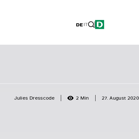
DE
|
IT
Julies Dresscode
2 Min
27. August 2020