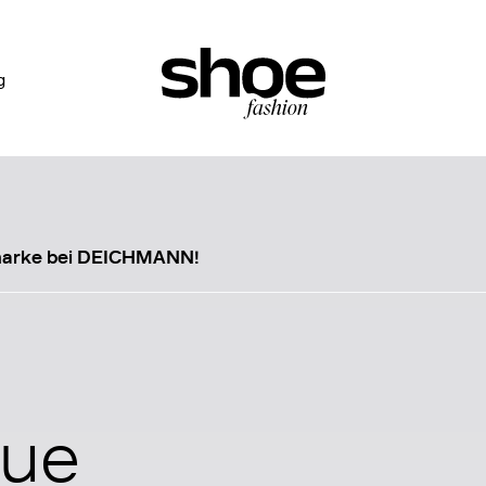
g
marke bei DEICHMANN!
eue