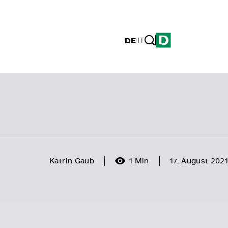
DE
|
IT
Katrin Gaub
1 Min
17. August 2021