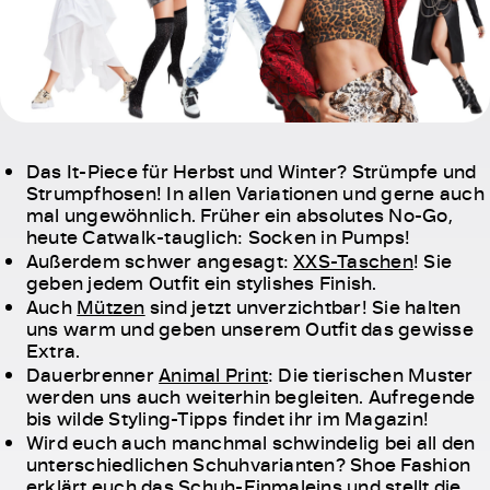
Das It-Piece für Herbst und Winter? Strümpfe und
Strumpfhosen! In allen Variationen und gerne auch
mal ungewöhnlich. Früher ein absolutes No-Go,
heute Catwalk-tauglich: Socken in Pumps!
Außerdem schwer angesagt:
XXS-Taschen
! Sie
geben jedem Outfit ein stylishes Finish.
Auch
Mützen
sind jetzt unverzichtbar! Sie halten
uns warm und geben unserem Outfit das gewisse
Extra.
Dauerbrenner
Animal Print
: Die tierischen Muster
werden uns auch weiterhin begleiten. Aufregende
bis wilde Styling-Tipps findet ihr im Magazin!
Wird euch auch manchmal schwindelig bei all den
unterschiedlichen Schuhvarianten? Shoe Fashion
erklärt euch das Schuh-Einmaleins und stellt die